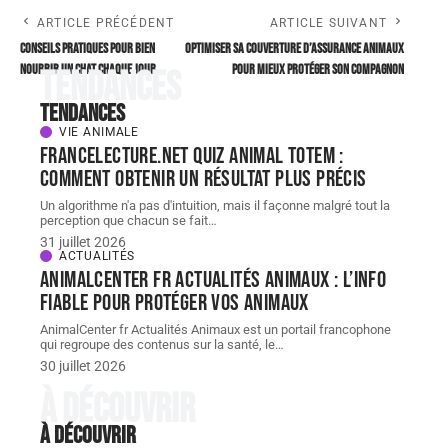
ARTICLE PRÉCÉDENT
ARTICLE SUIVANT
Conseils pratiques pour bien
Optimiser sa couverture d’assurance animaux
nourrir un chat chaque jour
pour mieux protéger son compagnon
Tendances
Tendances
VIE ANIMALE
FranceLecture.net quiz animal totem :
comment obtenir un résultat plus précis
Un algorithme n'a pas d'intuition, mais il façonne malgré tout la
perception que chacun se fait
…
31 juillet 2026
ACTUALITÉS
AnimalCenter fr Actualités Animaux : l’info
fiable pour protéger vos animaux
AnimalCenter fr Actualités Animaux est un portail francophone
qui regroupe des contenus sur la santé, le
…
30 juillet 2026
À découvrir
À découvrir