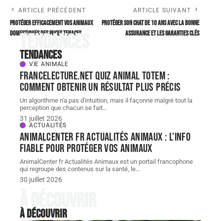
ARTICLE PRÉCÉDENT
ARTICLE SUIVANT
Protéger efficacement vos animaux
Protéger son chat de 10 ans avec la bonne
domestiques des puces tenaces
assurance et les garanties clés
Tendances
Tendances
VIE ANIMALE
FranceLecture.net quiz animal totem :
comment obtenir un résultat plus précis
Un algorithme n'a pas d'intuition, mais il façonne malgré tout la
perception que chacun se fait
…
31 juillet 2026
ACTUALITÉS
AnimalCenter fr Actualités Animaux : l’info
fiable pour protéger vos animaux
AnimalCenter fr Actualités Animaux est un portail francophone
qui regroupe des contenus sur la santé, le
…
30 juillet 2026
À découvrir
À découvrir