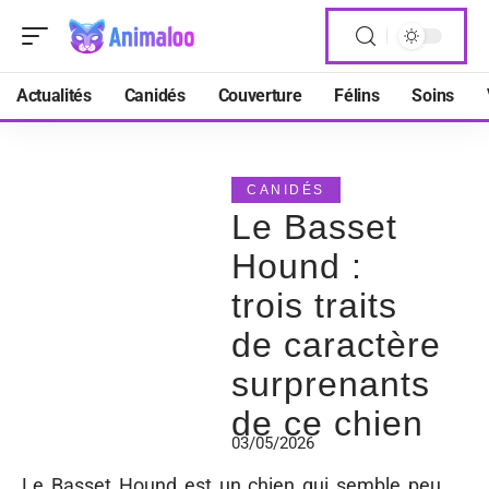
Actualités
Canidés
Couverture
Félins
Soins
CANIDÉS
Le Basset
Hound :
trois traits
de caractère
surprenants
de ce chien
03/05/2026
Le Basset Hound est un chien qui semble peu