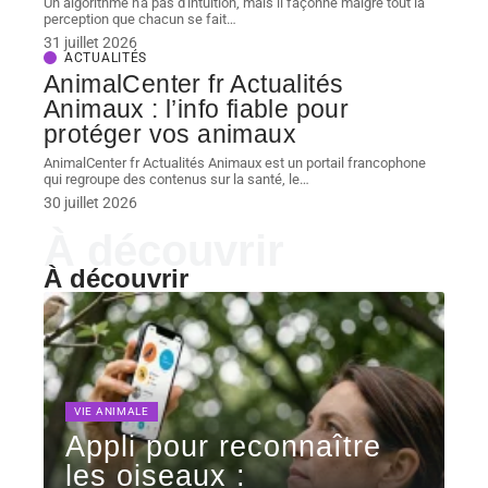
Un algorithme n'a pas d'intuition, mais il façonne malgré tout la
perception que chacun se fait
…
31 juillet 2026
ACTUALITÉS
AnimalCenter fr Actualités
Animaux : l’info fiable pour
protéger vos animaux
AnimalCenter fr Actualités Animaux est un portail francophone
qui regroupe des contenus sur la santé, le
…
30 juillet 2026
À découvrir
À découvrir
VIE ANIMALE
Appli pour reconnaître
les oiseaux :