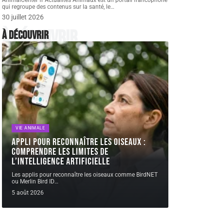
AnimalCenter fr Actualités Animaux est un portail francophone
qui regroupe des contenus sur la santé, le
…
30 juillet 2026
À découvrir
À découvrir
VIE ANIMALE
Appli pour reconnaître les oiseaux :
comprendre les limites de
l’intelligence artificielle
Les applis pour reconnaître les oiseaux comme BirdNET
ou Merlin Bird ID
…
5 août 2026