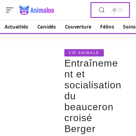
Actualités
Canidés
Couverture
Félins
Soins
VIE ANIMALE
Entraîneme
nt et
socialisation
du
beauceron
croisé
Berger