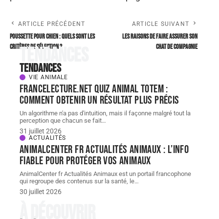
ARTICLE PRÉCÉDENT
ARTICLE SUIVANT
Poussette pour chien : quels sont les
Les raisons de faire assurer son
critères de sélection ?
chat de compagnie
Tendances
Tendances
VIE ANIMALE
FranceLecture.net quiz animal totem :
comment obtenir un résultat plus précis
Un algorithme n'a pas d'intuition, mais il façonne malgré tout la
perception que chacun se fait
…
31 juillet 2026
ACTUALITÉS
AnimalCenter fr Actualités Animaux : l’info
fiable pour protéger vos animaux
AnimalCenter fr Actualités Animaux est un portail francophone
qui regroupe des contenus sur la santé, le
…
30 juillet 2026
À découvrir