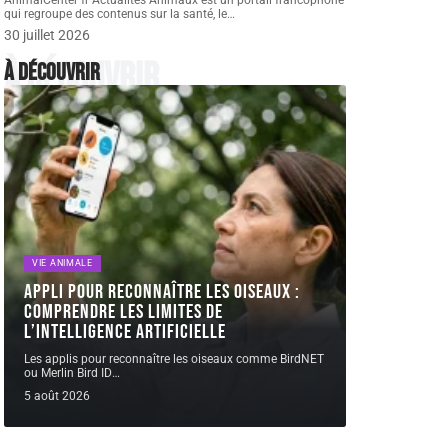
AnimalCenter fr Actualités Animaux est un portail francophone
qui regroupe des contenus sur la santé, le
…
30 juillet 2026
À découvrir
À découvrir
VIE ANIMALE
Appli pour reconnaître les oiseaux :
comprendre les limites de
l’intelligence artificielle
Les applis pour reconnaître les oiseaux comme BirdNET
ou Merlin Bird ID
…
5 août 2026