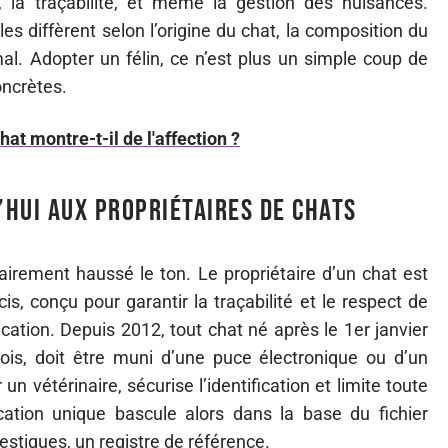
é, la traçabilité, et même la gestion des nuisances.
es diffèrent selon l’origine du chat, la composition du
imal. Adopter un félin, ce n’est plus un simple coup de
oncrètes.
at montre-t-il de l'affection ?
’hui aux propriétaires de chats
airement haussé le ton. Le propriétaire d’un chat est
s, conçu pour garantir la traçabilité et le respect de
ication. Depuis 2012, tout chat né après le 1er janvier
ois, doit être muni d’une puce électronique ou d’un
n vétérinaire, sécurise l’identification et limite toute
cation unique bascule alors dans la base du fichier
estiques, un registre de référence.