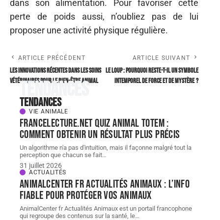
dans son alimentation. Pour favoriser cette
perte de poids aussi, n’oubliez pas de lui
proposer une activité physique régulière.
ARTICLE PRÉCÉDENT
ARTICLE SUIVANT
Les innovations récentes dans les soins
Le loup : Pourquoi reste-t-il un symbole
vétérinaires pour le bien-être animal
intemporel de force et de mystère ?
Tendances
Tendances
VIE ANIMALE
FranceLecture.net quiz animal totem :
comment obtenir un résultat plus précis
Un algorithme n'a pas d'intuition, mais il façonne malgré tout la
perception que chacun se fait
…
31 juillet 2026
ACTUALITÉS
AnimalCenter fr Actualités Animaux : l’info
fiable pour protéger vos animaux
AnimalCenter fr Actualités Animaux est un portail francophone
qui regroupe des contenus sur la santé, le
…