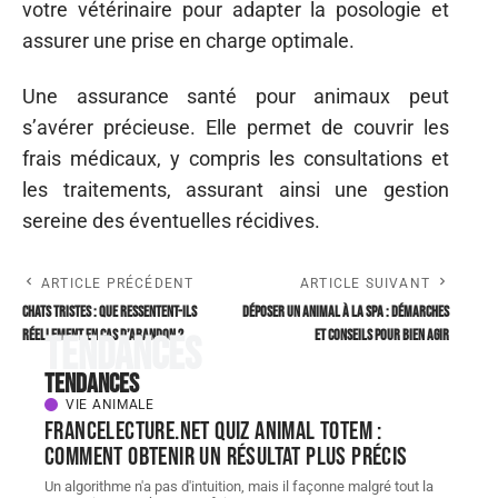
votre vétérinaire pour adapter la posologie et
assurer une prise en charge optimale.
Une assurance santé pour animaux peut
s’avérer précieuse. Elle permet de couvrir les
frais médicaux, y compris les consultations et
les traitements, assurant ainsi une gestion
sereine des éventuelles récidives.
ARTICLE PRÉCÉDENT
ARTICLE SUIVANT
Chats tristes : que ressentent-ils
Déposer un animal à la SPA : démarches
réellement en cas d’abandon ?
et conseils pour bien agir
Tendances
Tendances
VIE ANIMALE
FranceLecture.net quiz animal totem :
comment obtenir un résultat plus précis
Un algorithme n'a pas d'intuition, mais il façonne malgré tout la