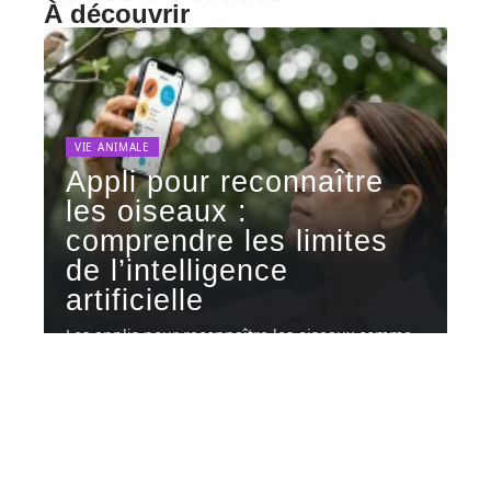
À découvrir
VIE ANIMALE
Appli pour reconnaître
les oiseaux :
comprendre les limites
de l’intelligence
artificielle
Les applis pour reconnaître les oiseaux comme
BirdNET ou Merlin Bird ID
…
5 août 2026