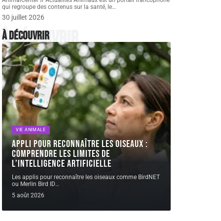
AnimalCenter fr Actualités Animaux est un portail francophone
qui regroupe des contenus sur la santé, le
…
30 juillet 2026
À découvrir
À découvrir
VIE ANIMALE
Appli pour reconnaître les oiseaux :
comprendre les limites de
l’intelligence artificielle
Les applis pour reconnaître les oiseaux comme BirdNET
ou Merlin Bird ID
…
5 août 2026