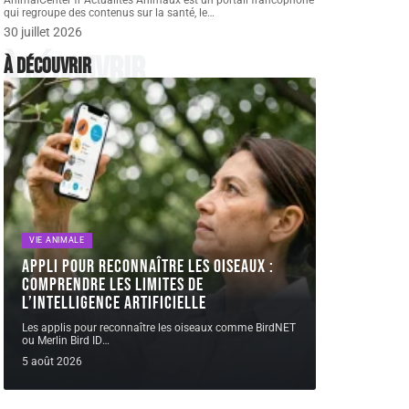
AnimalCenter fr Actualités Animaux est un portail francophone
qui regroupe des contenus sur la santé, le
…
30 juillet 2026
À découvrir
À découvrir
VIE ANIMALE
Appli pour reconnaître les oiseaux :
comprendre les limites de
l’intelligence artificielle
Les applis pour reconnaître les oiseaux comme BirdNET
ou Merlin Bird ID
…
5 août 2026