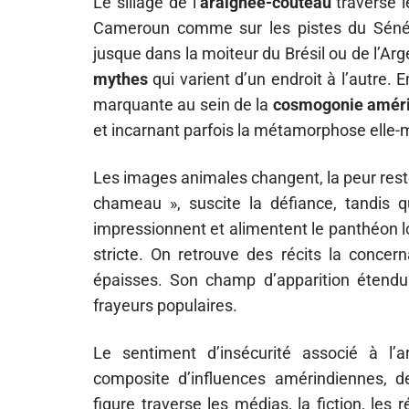
Le sillage de l’
araignée-couteau
traverse l
Cameroun comme sur les pistes du Sénéga
jusque dans la moiteur du Brésil ou de l’A
mythes
qui varient d’un endroit à l’autre
marquante au sein de la
cosmogonie amér
et incarnant parfois la métamorphose elle
Les images animales changent, la peur reste
chameau », suscite la défiance, tandis q
impressionnent et alimentent le panthéon l
stricte. On retrouve des récits la concer
épaisses. Son champ d’apparition étendu 
frayeurs populaires.
Le sentiment d’insécurité associé à l’
composite d’influences amérindiennes, de
figure traverse les médias, la fiction, les