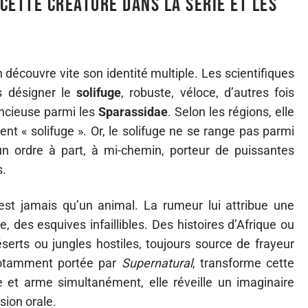
cette créature dans la série et les
n découvre vite son identité multiple. Les scientifiques
s désigner le
solifuge
, robuste, véloce, d’autres fois
encieuse parmi les
Sparassidae
. Selon les régions, elle
t « solifuge ». Or, le solifuge ne se range pas parmi
’un ordre à part, à mi-chemin, porteur de puissantes
s.
n’est jamais qu’un animal. La rumeur lui attribue une
, des esquives infaillibles. Des histoires d’Afrique ou
erts ou jungles hostiles, toujours source de frayeur
 notamment portée par
Supernatural
, transforme cette
 et arme simultanément, elle réveille un imaginaire
sion orale.