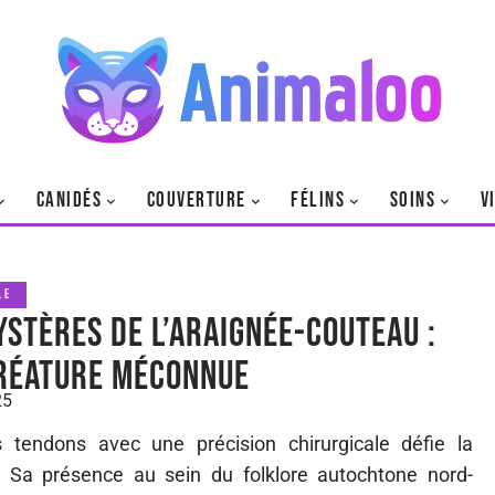
CANIDÉS
COUVERTURE
FÉLINS
SOINS
V
LE
ystères de l’araignée-couteau :
réature méconnue
25
 tendons avec une précision chirurgicale défie la
. Sa présence au sein du folklore autochtone nord-