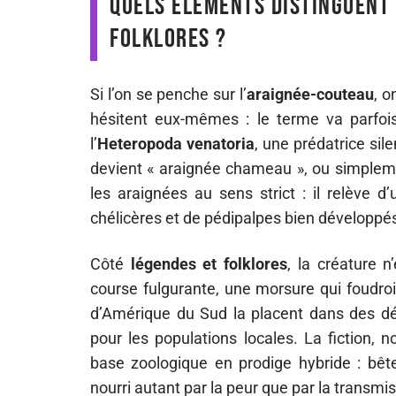
Quels éléments distinguent 
folklores ?
Si l’on se penche sur l’
araignée-couteau
, o
hésitent eux-mêmes : le terme va parfoi
l’
Heteropoda venatoria
, une prédatrice sil
devient « araignée chameau », ou simplemen
les araignées au sens strict : il relève d
chélicères et de pédipalpes bien développé
Côté
légendes et folklores
, la créature 
course fulgurante, une morsure qui foudroie
d’Amérique du Sud la placent dans des dés
pour les populations locales. La fiction,
base zoologique en prodige hybride : bête
nourri autant par la peur que par la transmis