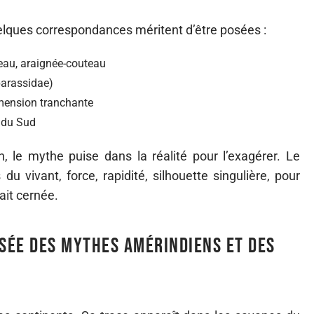
elques correspondances méritent d’être posées :
eau, araignée-couteau
arassidae)
imension tranchante
 du Sud
n, le mythe puise dans la réalité pour l’exagérer. Le
s du vivant, force, rapidité, silhouette singulière, pour
fait cernée.
isée des mythes amérindiens et des