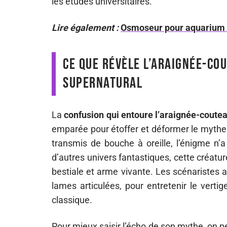
les études universitaires.
Lire également :
Osmoseur pour aquarium :
Ce que révèle l’araignée-cou
Supernatural
La
confusion qui entoure l’araignée-coute
emparée pour étoffer et déformer le mythe.
transmis de bouche à oreille, l’énigme n’
d’autres univers fantastiques, cette créatu
bestiale et arme vivante. Les scénaristes a
lames articulées, pour entretenir le vert
classique.
Pour mieux saisir l’écho de son mythe, on p