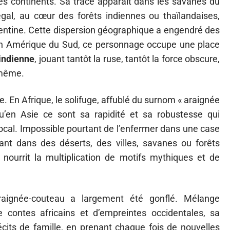
es continents. Sa trace apparaît dans les savanes du
l, au cœur des forêts indiennes ou thaïlandaises,
rgentine. Cette dispersion géographique a engendré des
. En Amérique du Sud, ce personnage occupe une place
indienne
, jouant tantôt la ruse, tantôt la force obscure,
-même.
. En Afrique, le solifuge, affublé du surnom « araignée
u’en Asie ce sont sa rapidité et sa robustesse qui
ocal. Impossible pourtant de l’enfermer dans une case
nant dans des déserts, des villes, savanes ou forêts
nourrit la multiplication de motifs mythiques et de
araignée-couteau a largement été gonflé. Mélange
 contes africains et d’empreintes occidentales, sa
 récits de famille, en prenant chaque fois de nouvelles