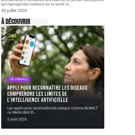
AnimalCenter fr Actualités Animaux est un portail francophone
qui regroupe des contenus sur la santé, le
…
30 juillet 2026
À découvrir
À découvrir
VIE ANIMALE
Appli pour reconnaître les oiseaux :
comprendre les limites de
l’intelligence artificielle
Les applis pour reconnaître les oiseaux comme BirdNET
ou Merlin Bird ID
…
5 août 2026