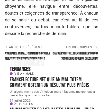
citoyenne, elle navigue entre découvertes,
doutes et exigences de transparence. À chacun
de se saisir du débat, car c’est au fil de ces
controverses, parfois inconfortables, que se
dessine la recherche de demain.
ARTICLE PRÉCÉDENT
ARTICLE SUIVANT
Assurance animal : comment choisir la
Chat qui souffre : identifier les signaux
meilleure pour votre compagnon ?
sonores de douleur chez le chat
Tendances
Tendances
VIE ANIMALE
FranceLecture.net quiz animal totem :
comment obtenir un résultat plus précis
Un algorithme n'a pas d'intuition, mais il façonne malgré tout la
perception que chacun se fait
…
31 juillet 2026
ACTUALITÉS