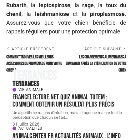
Rubarth
, la
leptospirose
, la
rage
, la
toux du
chenil
, la
leishmaniose
et la
piroplasmose
.
Assurez-vous que votre chien bénéficie de
rappels réguliers pour une protection optimale.
ARTICLE PRÉCÉDENT
ARTICLE SUIVANT
Comment trouver les meilleurs
Les changements alimentaires à
accessoires de promenade pour votre
envisager après la stérilisation de votre
chien ?
chien
Tendances
Tendances
VIE ANIMALE
FranceLecture.net quiz animal totem :
comment obtenir un résultat plus précis
Un algorithme n'a pas d'intuition, mais il façonne malgré tout la
perception que chacun se fait
…
31 juillet 2026
ACTUALITÉS
AnimalCenter fr Actualités Animaux : l’info