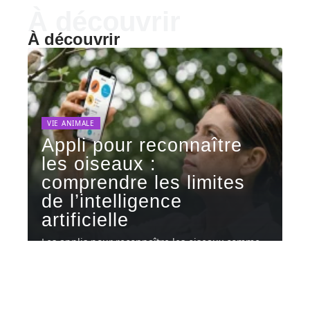
À découvrir
À découvrir
VIE ANIMALE
Appli pour reconnaître
les oiseaux :
comprendre les limites
de l’intelligence
artificielle
Les applis pour reconnaître les oiseaux comme
BirdNET ou Merlin Bird ID
…
5 août 2026