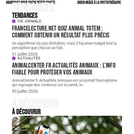
originaux pour votre petite chatte
chien grâce à la phytothérapie
Tendances
Tendances
VIE ANIMALE
FranceLecture.net quiz animal totem :
comment obtenir un résultat plus précis
Un algorithme n'a pas d'intuition, mais il façonne malgré tout la
perception que chacun se fait
…
31 juillet 2026
ACTUALITÉS
AnimalCenter fr Actualités Animaux : l’info
fiable pour protéger vos animaux
AnimalCenter fr Actualités Animaux est un portail francophone
qui regroupe des contenus sur la santé, le
…
30 juillet 2026
À découvrir
À découvrir