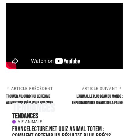
ARTICLE PRÉCÉDENT
ARTICLE SUIVANT
Trouver aujourd’hui le régime
L’animal le plus beau du monde :
alimentaire idéal pour son chien
exploration des joyaux de la faune
Tendances
Tendances
VIE ANIMALE
FranceLecture.net quiz animal totem :
comment obtenir un résultat plus précis